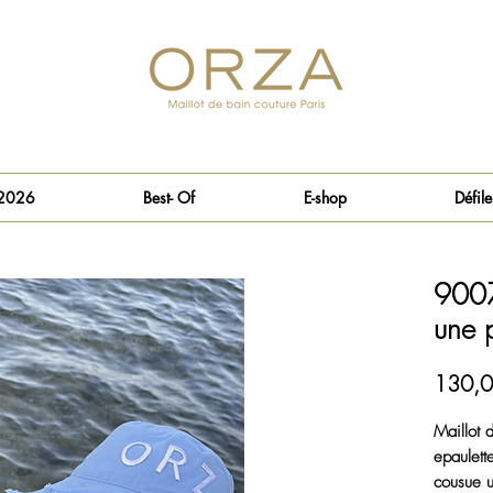
 2026
Best- Of
E-shop
Défile
9007
une 
130,0
Maillot 
epaulett
cousue u