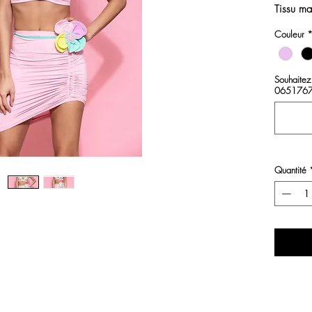
Tissu ma
Couleur
Vendu sa
ceinture
Souhaitez
Matiére
065176769
Lavage:
, pas d
Quantité