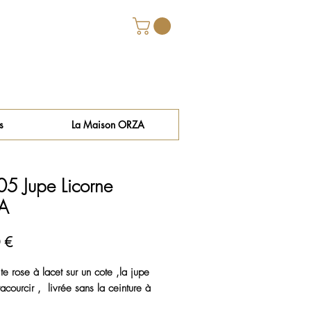
s
La Maison ORZA
5 Jupe Licorne
A
Prix
 €
te rose à lacet sur un cote ,la jupe
racourcir , livrée sans la ceinture à