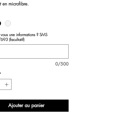
t en microfibre.
*
ns le deux piece et sans la
 vous une informations ? SMS
3 (facultatif)
 80%PA 20%EA à 30°c en machine
e repassage
0/500
*
Ajouter au panier