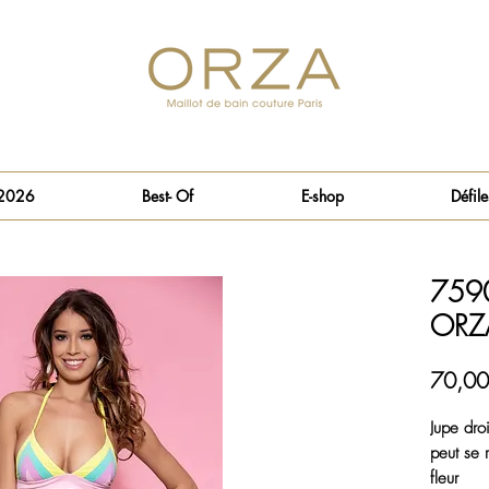
 2026
Best- Of
E-shop
Défile
7590
ORZ
70,00
Jupe droi
peut se 
fleur