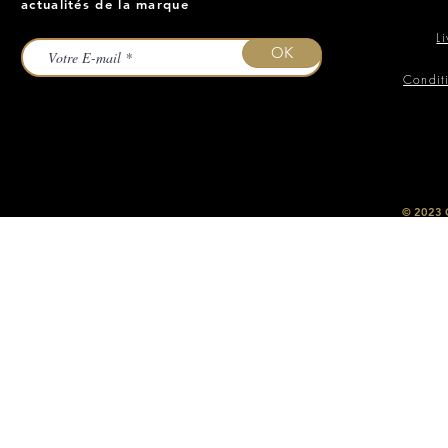
actualités de la marque
L
OK
Condit
​© 2023
O