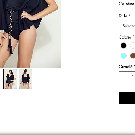
Ceinture
colorie n
Taille
*
Sélecti
Colorie
*
Quantité