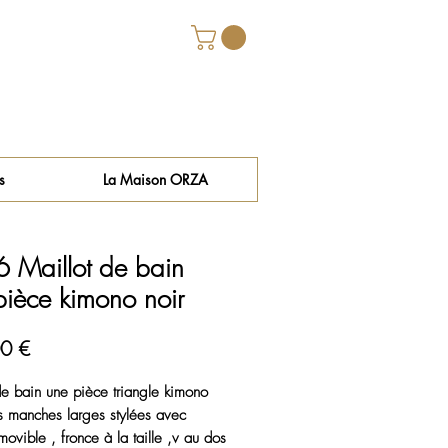
s
La Maison ORZA
 Maillot de bain
pièce kimono noir
Prix
0 €
de bain une pièce triangle kimono 
 manches larges stylées avec 
coque amovible , fronce à la taille ,v au dos 