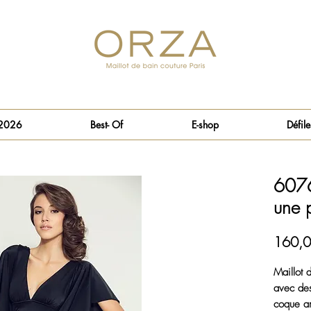
 2026
Best- Of
E-shop
Défile
6076
une 
160,0
Maillot 
avec des