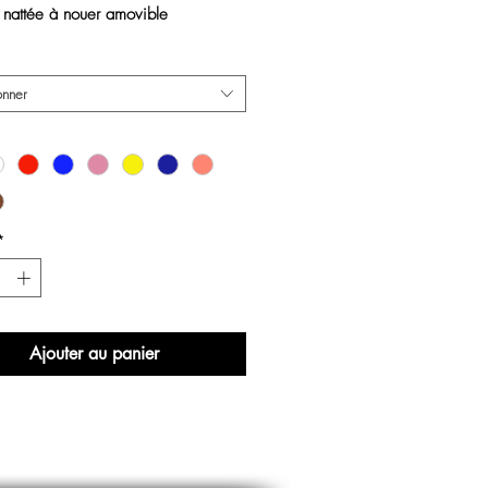
 nattée à nouer amovible 
oir
onner
*
Ajouter au panier