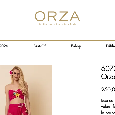
 2026
Best- Of
E-shop
Défile
6073
Orza 
250,0
Jupe de 
volant, f
le tour d