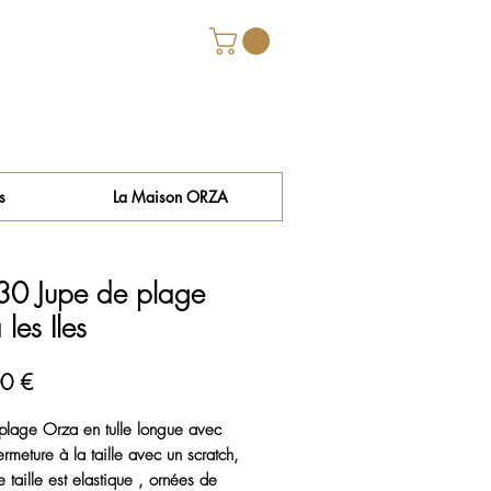
s
La Maison ORZA
0 Jupe de plage
les Iles
Prix
0 €
plage Orza en tulle longue avec
ermeture à la taille avec un scratch,
e taille est elastique , ornées de