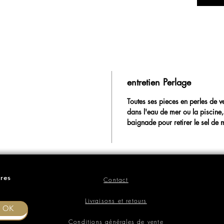
entretien Perlage
Toutes ses pieces en perles de v
dans l'eau de mer ou la piscine, 
baignade pour retirer le sel de m
ères
Contact
Livraisons et retours
OK
Conditions générales de vente