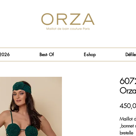
 2026
Best- Of
E-shop
Défile
6072
Orza
450,0
Maillot 
,bonnet 
bretelle