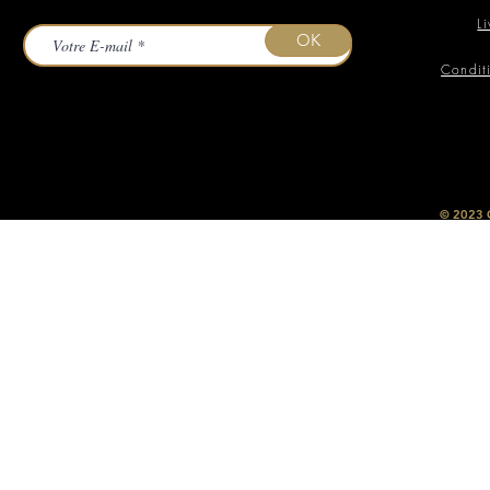
L
OK
Condit
​© 2023
O