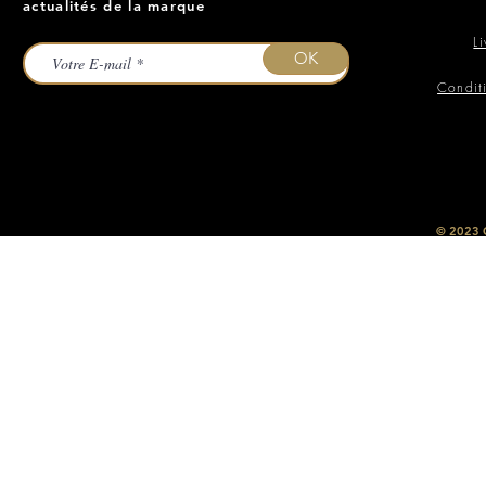
actualités de la marque
L
OK
Condit
​© 2023
O