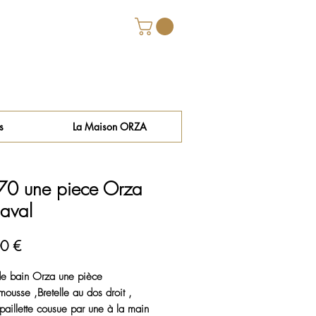
s
La Maison ORZA
0 une piece Orza
aval
Prix
0 €
de bain Orza une pièce
 mousse ,Bretelle au dos droit ,
paillette cousue par une à la main