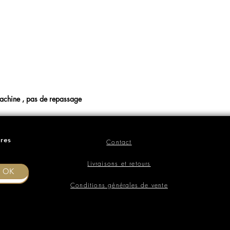
chine , pas de repassage
ères
Contact
Livraisons et retours
OK
Conditions générales de vente