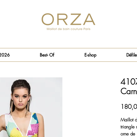
 2026
Best- Of
E-shop
Défile
4107
Carn
180,0
Maillot 
triangle
orne de 