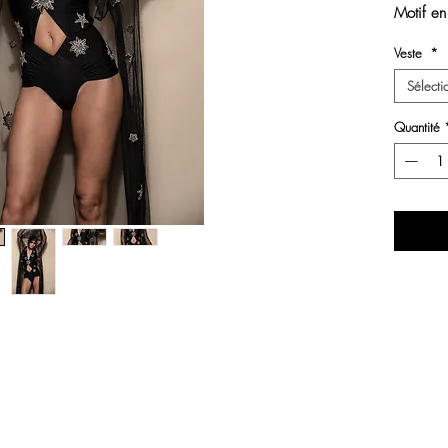
Motif en
Veste
*
le band
Sélecti
Tous nos
fabriqué
Quantité
couture