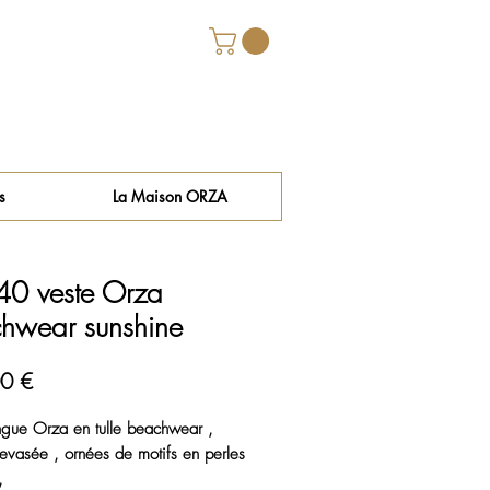
s
La Maison ORZA
0 veste Orza
hwear sunshine
Prix
0 €
ngue Orza en tulle beachwear ,
vasée , ornées de motifs en perles
,