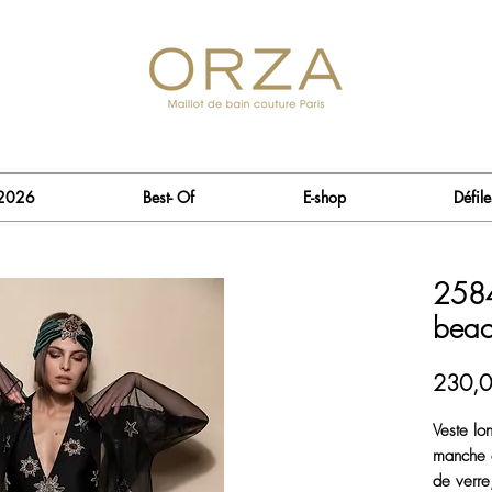
 2026
Best- Of
E-shop
Défile
2584
beac
230,0
Veste lo
manche e
de verre