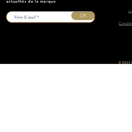
actualités de la marque
L
OK
Condit
​© 2023
O