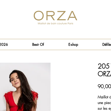
 2026
Best- Of
E-shop
Défile
2051
ORZ
90,00
Maillot 
une piec
sur les 