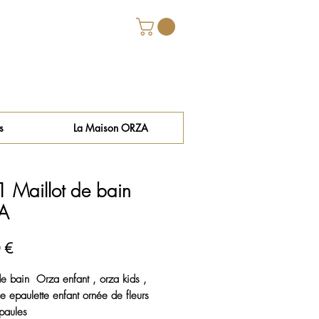
s
La Maison ORZA
 Maillot de bain
A
Prix
 €
de bain Orza enfant , orza kids ,
e epaulette enfant ornée de fleurs
epaules