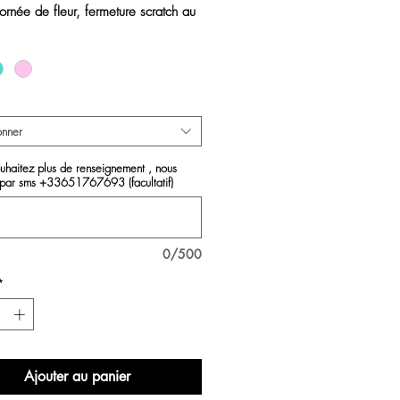
 ornée de fleur, fermeture scratch au
 non vendu avec le maillot de bain
onner
ouhaitez plus de renseignement , nous
 par sms +33651767693 (facultatif)
0/500
*
Ajouter au panier