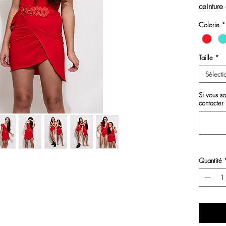
ceinture
dos
Colorie
*
Le pareo
Taille
*
Sélecti
Si vous s
contacter
Quantité