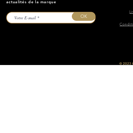
actualités de la marque
L
OK
Condit
​© 2023
O