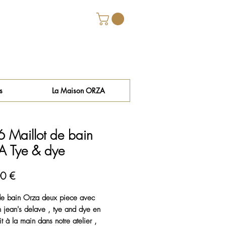
s
La Maison ORZA
 Maillot de bain
 Tye & dye
Prix
0 €
de bain Orza deux piece avec
n jean's delave , tye and dye en
it à la main dans notre atelier ,