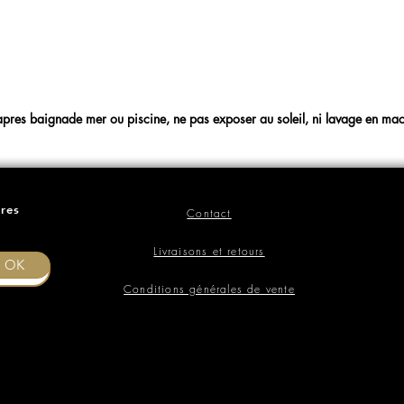
e apres baignade mer ou piscine, ne pas exposer au soleil, ni lavage en mac
ères
Contact
Livraisons et retours
OK
Conditions générales de vente