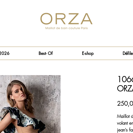
 2026
Best- Of
E-shop
Défile
1066
ORZA
250,0
Maillot 
volant e
jean's fa