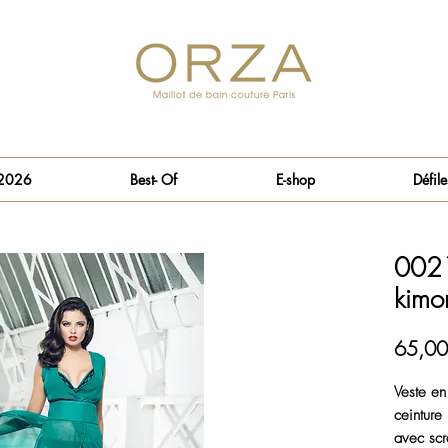
 2026
Best- Of
E-shop
Défile
0021
kimon
65,00
Veste en
ceinture
avec scra