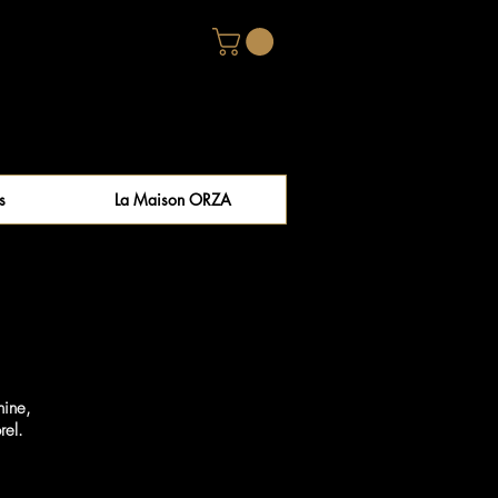
s
La Maison ORZA
nine,
rel.