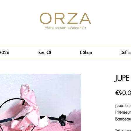
 2026
Best Of
E-Shop
Defile
JUPE
€90.
jupe tut
interrieu
Bandeau 
Taille jup