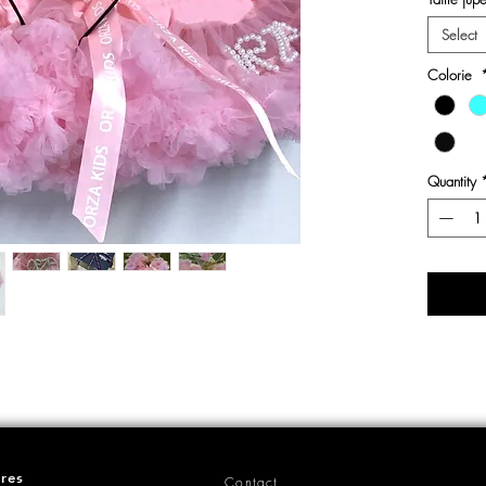
Select
Colorie
Quantity
ères
Contact