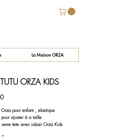
s
La Maison ORZA
 TUTU ORZA KIDS
Price
00
u Orza pour enfant , elastique
r pour ajuster à a taille
serre tete avec ruban Orza Kids
e
*