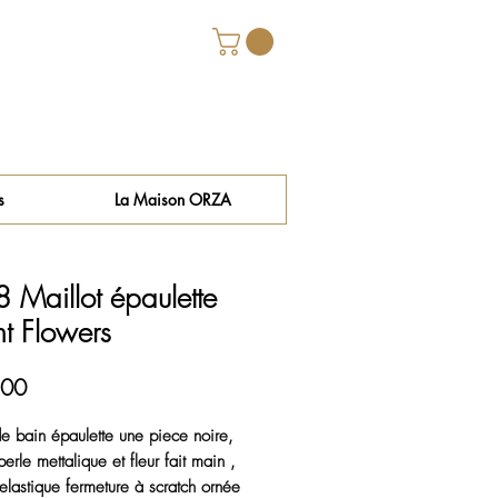
s
La Maison ORZA
 Maillot épaulette
nt Flowers
Price
.00
de bain épaulette une piece noire,
perle mettalique et fleur fait main ,
 elastique fermeture à scratch ornée