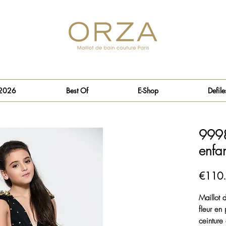
 2026
Best Of
E-Shop
Defile
9998
enfa
€110
Maillot 
fleur en 
ceinture