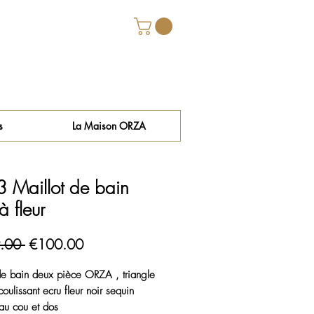
s
La Maison ORZA
 Maillot de bain
à fleur
Regular
Sale
.00 
€100.00
Price
Price
de bain deux pièce ORZA , triangle 
oulissant ecru fleur noir sequin
au cou et dos 