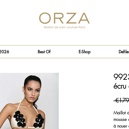
 2026
Best Of
E-Shop
Defile
9923
écru 
 €179
Maillot 
mousse c
à nouer 