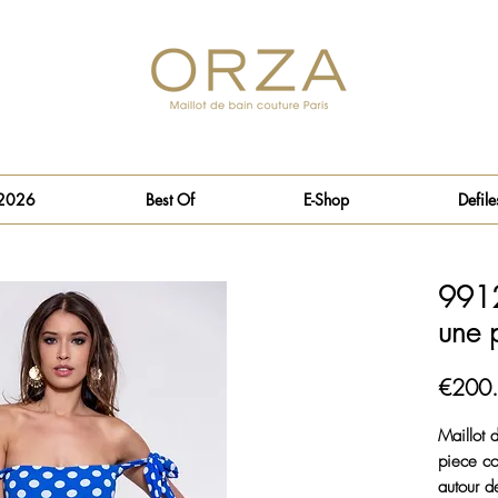
 2026
Best Of
E-Shop
Defile
9912
une 
€200
Maillot 
piece co
autour d