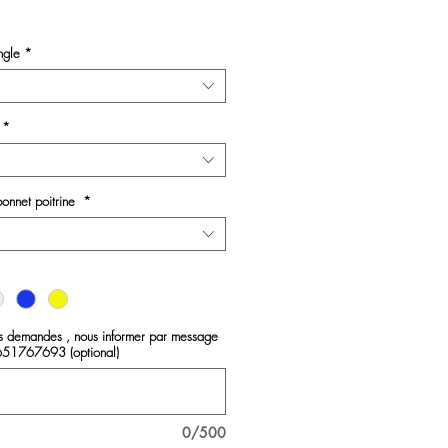
bleu à pois
angle
*
*
bonnet poitrine
*
es demandes , nous informer par message
651767693 (optional)
0/500