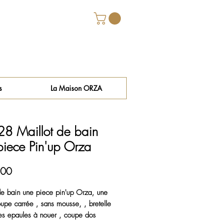
s
La Maison ORZA
8 Maillot de bain
piece Pin'up Orza
Price
.00
de bain une piece pin'up Orza, une
upe carrée , sans mousse, , bretelle
es epaules à nouer , coupe dos