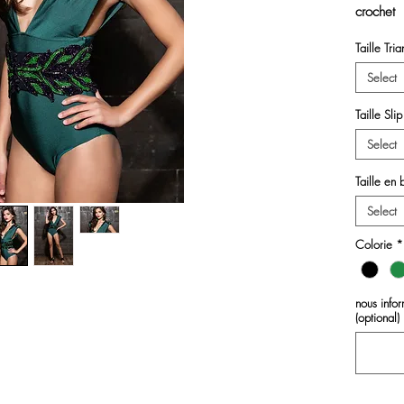
crochet 
verre fa
Taille Tri
elastique
Epaulett
Select
Zigzag ,
artisanal
Taille Slip
Select
Taille en 
Select
Colorie
*
nous inf
(optional)