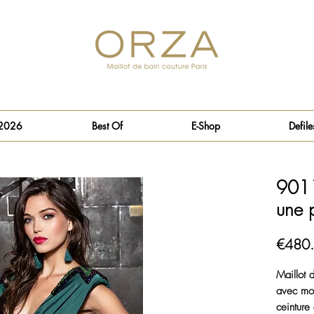
 2026
Best Of
E-Shop
Defile
9011
une 
€480
Maillot 
avec mo
ceinture