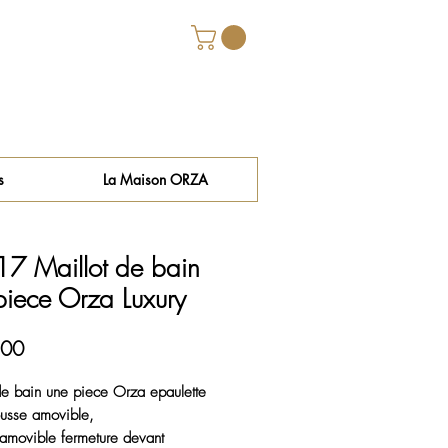
s
La Maison ORZA
7 Maillot de bain
piece Orza Luxury
Price
.00
de bain une piece Orza epaulette
usse amovible,
 amovible fermeture devant