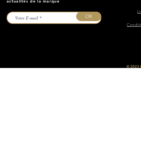
actualités de la marque
L
OK
Condit
​© 2023
O