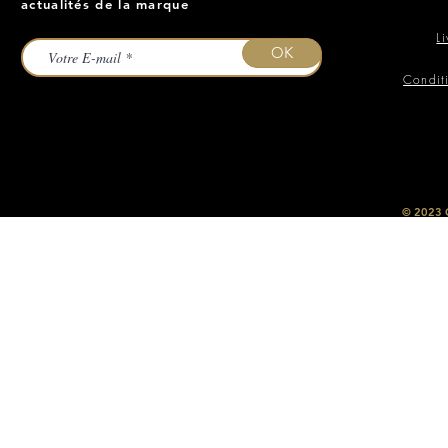
actualités de la marque
L
OK
Condit
​© 2023
O