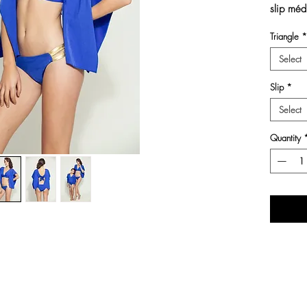
slip méd
Triangle
*
Colorie 
Select
Slip
*
Select
Quantity