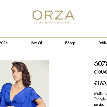
 2026
Best Of
E-Shop
Defile
6078
deux
€160
Maillot
Triangle
au dos ,