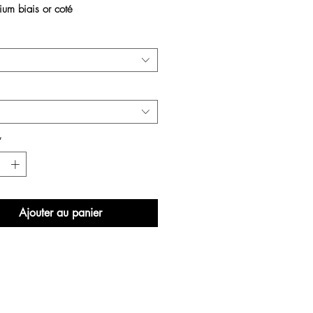
ium biais or coté  
bleu électrique 
*
Ajouter au panier