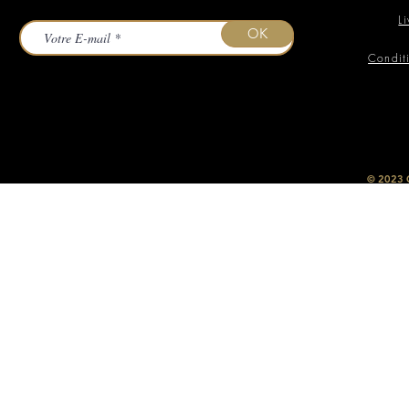
L
OK
Condit
​© 2023
O