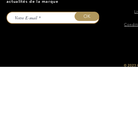
actualités de la marque
L
OK
Condit
​© 2023
O