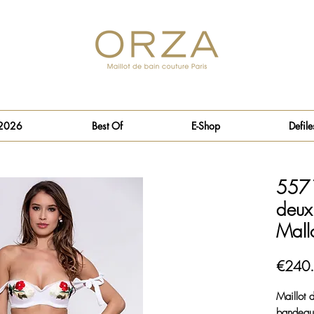
 2026
Best Of
E-Shop
Defile
5571
deux
Mall
€240
Maillot
bandeau 