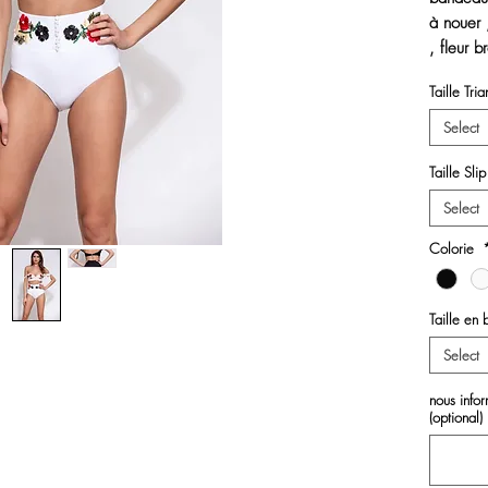
à nouer 
, fleur 
Taille Tri
culotte 
et agraf
Select
bouton d
Taille Slip
Select
Colorie
Taille en
Select
nous inf
(optional)