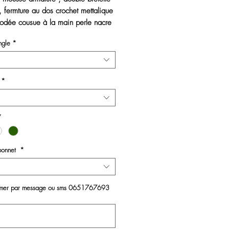
, fermture au dos crochet mettalique
brodée cousue à la main perle nacre
angle
*
haute avec bande elastique à la taille
age de fermeture devant , orné de
evant .
*
*
 bonnet
*
ormer par message ou sms 0651767693