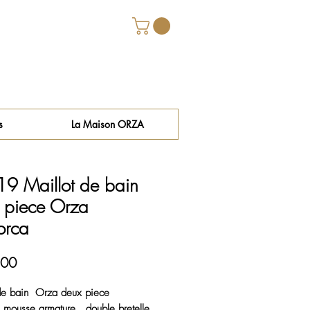
s
La Maison ORZA
9 Maillot de bain
 piece Orza
orca
Price
.00
 de bain Orza deux piece
mousse armature , double bretelle