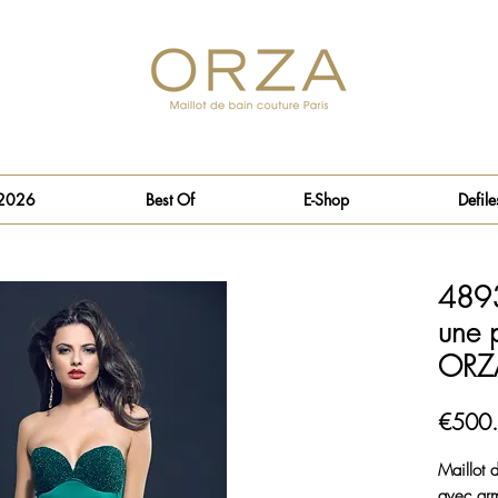
 2026
Best Of
E-Shop
Defile
4893
une p
ORZ
€500
Maillot 
avec arm