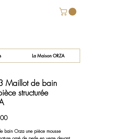
s
La Maison ORZA
 Maillot de bain
ièce structurée
A
Price
.00
de bain Orza une pièce mousse 
ature orné de perle en verre devant 