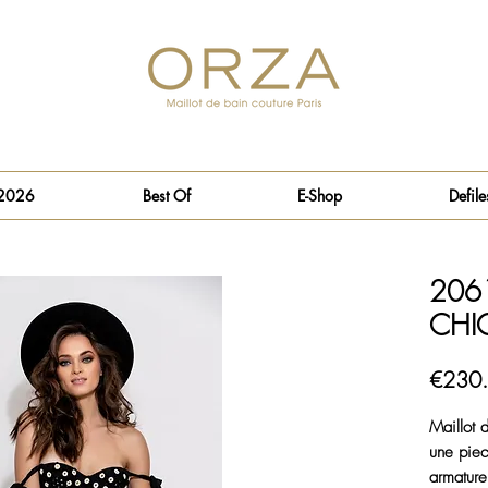
 2026
Best Of
E-Shop
Defile
206
CHI
€230
Maillot 
une piec
armature