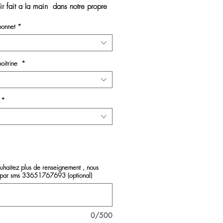
oir fait a la main dans notre propre
fleur artisanale
bonnet
*
 à nouer , et coupe dos droit
poitrine
*
*
*
ouhaitez plus de renseignement , nous
 par sms 33651767693 (optional)
0/500