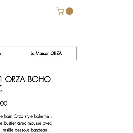
s
La Maison ORZA
1 ORZA BOHO
C
Price
.00
de bain Orza style boheme ,
e bustier avec mousse avec
 ,resille dessous bandeau ,