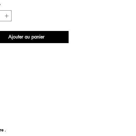
*
Ajouter au panier
re .