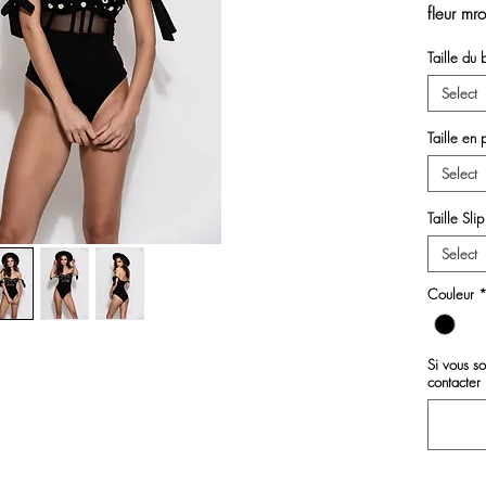
fleur mr
atelier, 
Taille du 
Bretelle
Select
Taille en 
Select
Taille Slip
Select
Couleur
Si vous s
contacter