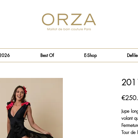
 2026
Best Of
E-Shop
Defile
2011
€250
Jupe lon
volant q
Fermetur
Tour de l