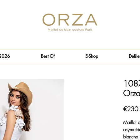
 2026
Best Of
E-Shop
Defile
1087
Orz
€230
Maillot 
asymetri
blanche 