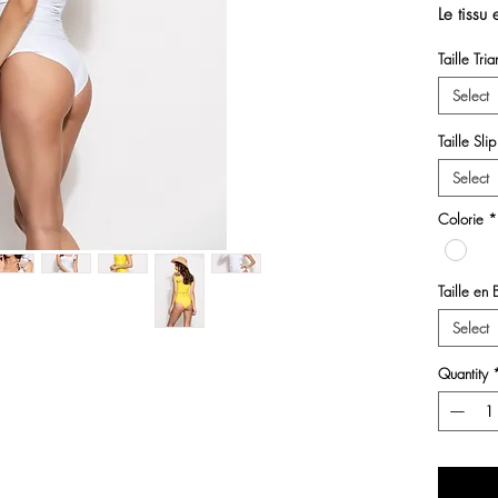
Le tissu 
Taille Tri
ceinture 
Select
Tous nos
Taille Slip
sont fab
Select
couture
Colorie
*
Taille en 
Select
Quantity