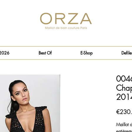
 2026
Best Of
E-Shop
Defile
0046
Chap
201
€230
Maillot 
entièrem