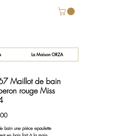
s
La Maison ORZA
7 Maillot de bain
eron rouge Miss
4
Price
.00
de bain une pièce epaulette 
ent en bais fait à la main, 